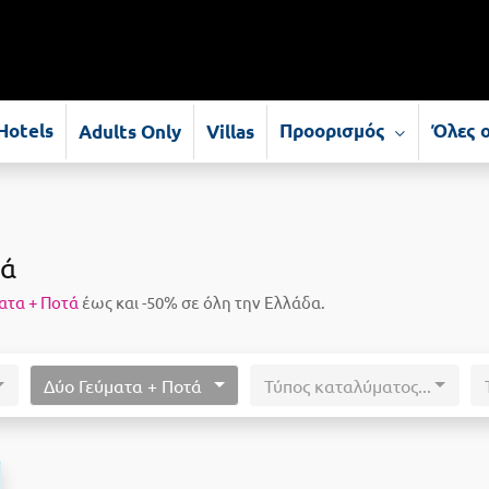
Προορισμός
Όλες 
Hotels
Adults Only
Villas
τά
ατα + Ποτά
έως και -50% σε όλη την Ελλάδα.
Δύο Γεύματα + Ποτά
Τύπος καταλύματος...