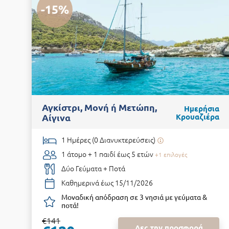
-15%
Αγκίστρι, Μονή ή Μετώπη,
Ημερήσια
Αίγινα
Κρουαζιέρα
1 Ημέρες (0 Διανυκτερεύσεις)
1 άτομο + 1 παιδί έως 5 ετών
+1 επιλογές
Δύο Γεύματα + Ποτά
Καθημερινά έως 15/11/2026
Μοναδική απόδραση σε 3 νησιά με γεύματα &
ποτά!
€141
Δες την προσφορά