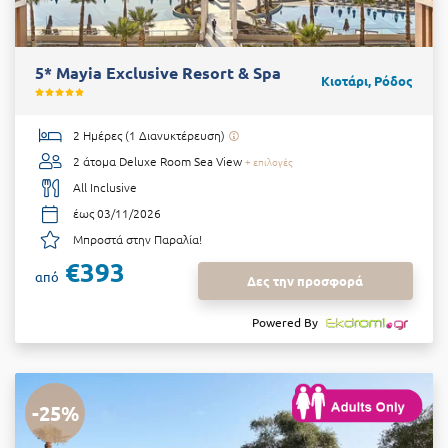
5* Mayia Exclusive Resort & Spa
Κιοτάρι, Ρόδος
2 Ημέρες (1 Διανυκτέρευση)
2 άτομα
Deluxe Room Sea View
+ επιλογές
All Inclusive
έως 03/11/2026
Μπροστά στην Παραλία!
€393
από
Δες την προσφορά
Powered By
-25%