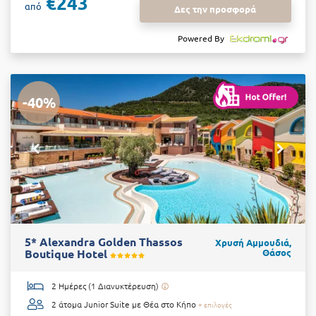
€243
από
Δες την προσφορά
Powered By
-40%
5* Alexandra Golden Thassos
Χρυσή Αμμουδιά,
Boutique Hotel
Θάσος
2 Ημέρες (1 Διανυκτέρευση)
2 άτομα
Junior Suite με Θέα στο Κήπο
+ επιλογές