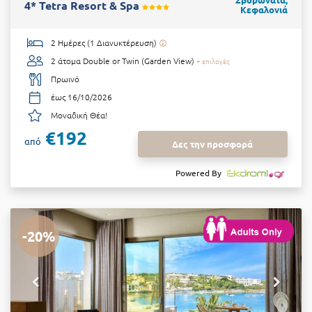
4* Tetra Resort & Spa
Κεφαλονιά
2 Ημέρες (1 Διανυκτέρευση)
2 άτομα
Double or Twin (Garden View)
+ επιλογές
Πρωινό
έως 16/10/2026
Μοναδική Θέα!
€192
από
Δες την προσφορά
Powered By
-20%