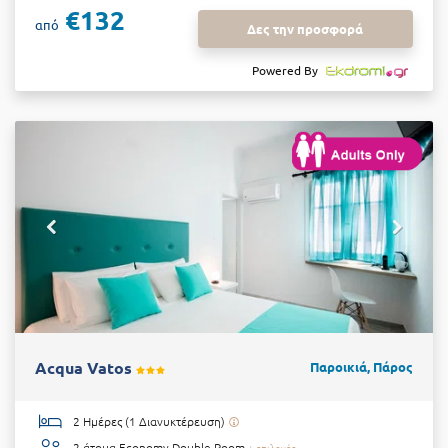
€132
από
Δες την προσφορά
Powered By
Acqua Vatos
Παροικιά, Πάρος
2 Ημέρες (1 Διανυκτέρευση)
2 άτομα
Economy Double Room
+ επιλογές