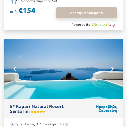
Μπροστά στην παραλία!
€154
από
Δες την προσφορά
Powered By
5* Kapari Natural Resort
Ημεροβίγλι,
Santorini
Σαντορίνη
2 Ημέρες (1 Διανυκτέρευση)