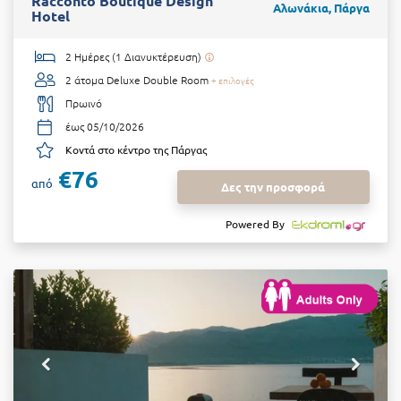
Racconto Boutique Design
Αλωνάκια, Πάργα
Hotel
2 Ημέρες (1 Διανυκτέρευση)
2 άτομα
Deluxe Double Room
+ επιλογές
Πρωινό
έως 05/10/2026
Κοντά στο κέντρο της Πάργας
€76
από
Δες την προσφορά
Powered By