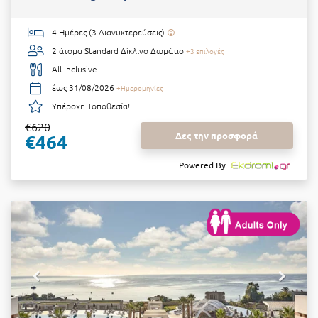
4 Ημέρες (3 Διανυκτερεύσεις)
2 άτομα
Standard Δίκλινο Δωμάτιο
+3 επιλογές
All Inclusive
έως 31/08/2026
+Ημερομηνίες
Υπέροχη Τοποθεσία!
€620
Δες την προσφορά
€464
Powered By