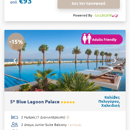
€93
από
Δες την προσφορά
Powered By
-15%
Καλύβες
5* Blue Lagoon Palace
Πολυγύρου,
Χαλκιδική
2 Ημέρες (1 Διανυκτέρευση)
2 άτομα
Junior Suite Balcony
+ επιλογές