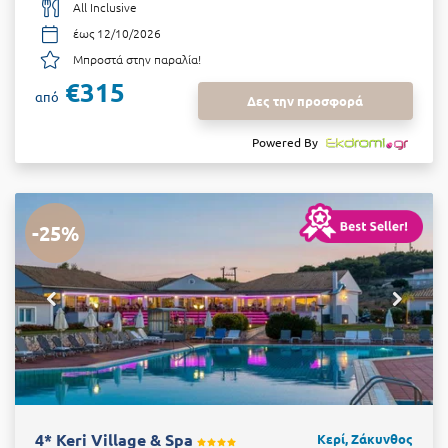
All Inclusive
έως 12/10/2026
Μπροστά στην παραλία!
€315
από
Δες την προσφορά
Powered By
-25%
4* Keri Village & Spa
Κερί, Ζάκυνθος