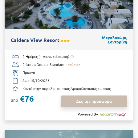
Μεγαλοχώρι,
Caldera View Resort
Σαντορίνη
2 Ημέρες (1 Διανυκτέρευση)
2 άτομα
Double Standard
+ επιλογές
Πρωινό
έως 15/10/2026
Κοντά στην παραλία και τους Αρχαιολογικούς χώρους!
€76
από
Δες την προσφορά
Powered By