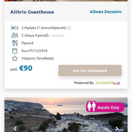
Aithrio Guesthouse
Δίλοφο Ζαγορίου
2 Ημέρες (1 Διανυκτέρευση)
2 άτομα
Κιρκινέζι
+ επιλογές
Πρωινό
έως 07/12/2026
Υπέροχη Τοποθεσία!
€90
από
Δες την προσφορά
Powered By