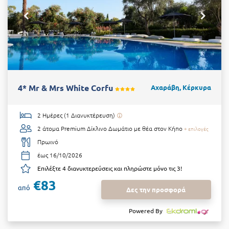
4* Mr & Mrs White Corfu
Αχαράβη, Κέρκυρα
2 Ημέρες (1 Διανυκτέρευση)
2 άτομα
Premium Δίκλινο Δωμάτιο με θέα στον Κήπο
+ επιλογές
Πρωινό
έως 16/10/2026
Επιλέξτε 4 διανυκτερεύσεις και πληρώστε μόνο τις 3!
€83
από
Δες την προσφορά
Powered By