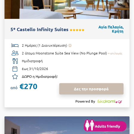
Αγία Πελαγία,
5* Castello Infinity Suites
Κρήτη
2 Ημέρες (1 Διανυκτέρευση)
2 άτομα
Moonstone Suite Sea View (No Plunge Pool)
+ επιλογές
Ημιδιατροφή
έως 31/10/2026
ΔΩΡΟ η Ημιδιατροφή!
€270
από
Δες την προσφορά
Powered By