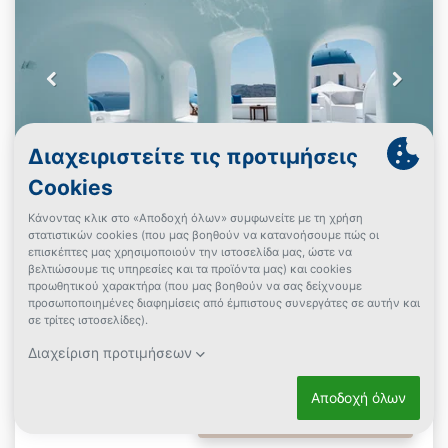
Oia Spirit Boutique Residences
Οία, Σαντορίνη
3 Ημέρες (2 Διανυκτερεύσεις)
2 άτομα
Suite with Terrace and Blue Domes View
+ επιλογές
Πρωινό
έως 29/11/2026
Μαγευτική Τοποθεσία!
€406
από
Δες την προσφορά