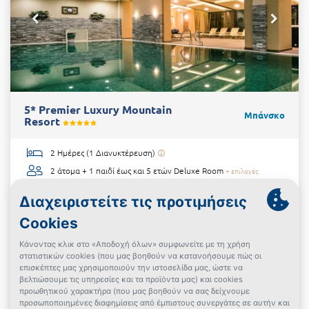
5* Premier Luxury Mountain
Μπάνσκο
Resort
2 Ημέρες (1 Διανυκτέρευση)
2 άτομα + 1 παιδί έως και 5 ετών
Deluxe Room
+ επιλογές
Πρωινό / Ημιδιατροφή
έως 30/11/2026
Ψυχαγωγία για παιδιά!
Δωρεάν είσοδος στο Le Spa Κέντρο Ευεξίας!
ΠΛΗΡΩΣ ΑΝΑΚΑΙΝΙΣΜΕΝΟ!
€110
από
Δες την προσφορά
Powered By