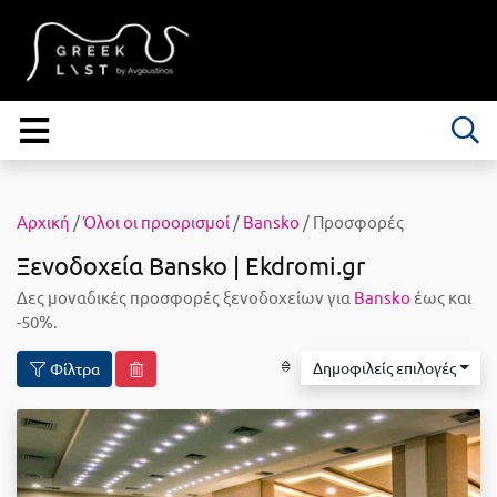
Αρχική
/
Όλοι οι προορισμοί
/
Βansko
/ Προσφορές
Ξενοδοχεία Βansko | Ekdromi.gr
Δες μοναδικές προσφορές ξενοδοχείων για
Βansko
έως και
-50%.
Δημοφιλείς επιλογές
Φίλτρα