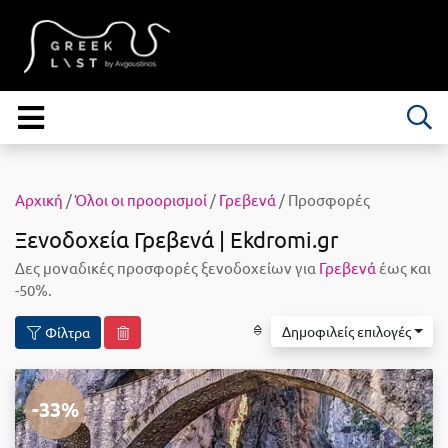
Αρχική
/
Όλοι οι προορισμοί
/
Γρεβενά
/ Προσφορές
Ξενοδοχεία Γρεβενά | Ekdromi.gr
Δες μοναδικές προσφορές ξενοδοχείων για
Γρεβενά
έως και
-50%.
Δημοφιλείς επιλογές
Φίλτρα
-33%