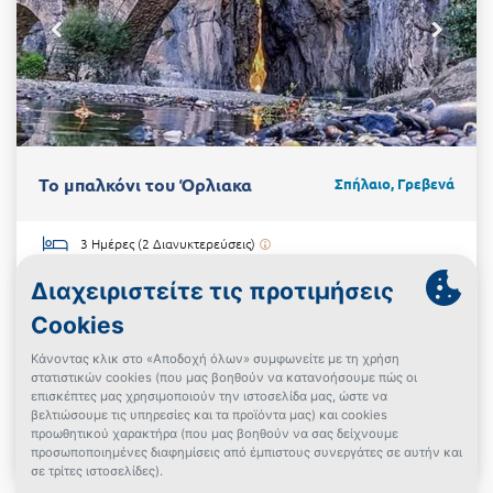
Το μπαλκόνι του Όρλιακα
Σπήλαιο, Γρεβενά
3 Ημέρες (2 Διανυκτερεύσεις)
2 άτομα
ΗΧΩ
+4 επιλογές
Πρωινό
έως 31/08/2026
+Ημερομηνίες
Δίδεται επιπλέον 1 διανυκτέρευση ΔΩΡΟ με πρωινό!
€142
Δες την προσφορά
€95
Powered By