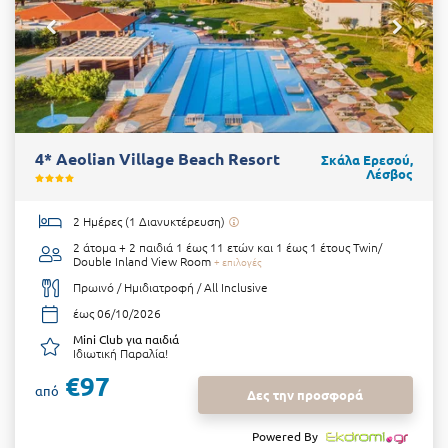
4* Aeolian Village Beach Resort
Σκάλα Ερεσού,
Λέσβος
2 Ημέρες (1 Διανυκτέρευση)
2 άτομα + 2 παιδιά 1 έως 11 ετών και 1 έως 1 έτους
Twin/
Double Inland View Room
+ επιλογές
Πρωινό / Ημιδιατροφή / All Inclusive
έως 06/10/2026
Mini Club για παιδιά
Ιδιωτική Παραλία!
€97
από
Δες την προσφορά
Powered By