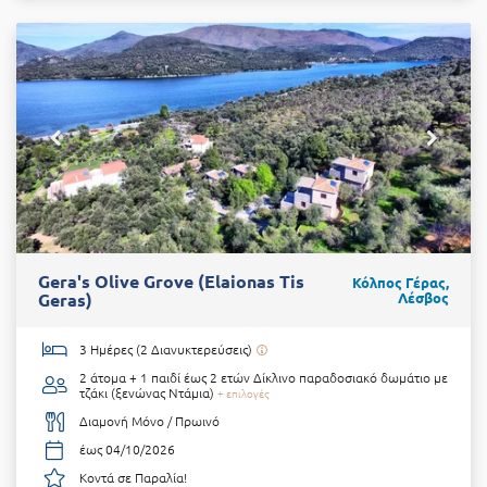
Gera's Olive Grove (Elaionas Tis
Κόλπος Γέρας,
Geras)
Λέσβος
3 Ημέρες (2 Διανυκτερεύσεις)
2 άτομα + 1 παιδί έως 2 ετών
Δίκλινο παραδοσιακό δωμάτιο με
τζάκι (ξενώνας Ντάμια)
+ επιλογές
Διαμονή Μόνο / Πρωινό
έως 04/10/2026
Κοντά σε Παραλία!