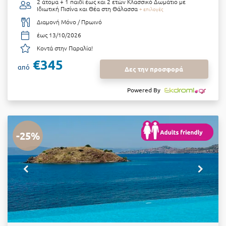
2 άτομα + 1 παιδί έως και 2 ετών
Κλασσικό Δωμάτιο με
Ιδιωτική Πισίνα και Θέα στη Θάλασσα
+ επιλογές
Διαμονή Μόνο / Πρωινό
έως 13/10/2026
Κοντά στην Παραλία!
€345
από
Δες την προσφορά
Powered By
-25%