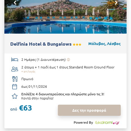
Delfinia Hotel & Bungalows
Μόλυβος, Λέσβος
2 Ημέρες (1 Διανυκτέρευση)
2 άτομα + 1 παιδί έως 1 έτους
Standard Room Ground Floor
+ επιλογές
Πρωινό
έως 01/11/2026
Επιλέξτε 4 διανυκτερεύσεις και πληρώστε μόνο τις 3!
Κοντά στην παραλία!
€63
από
Δες την προσφορά
Powered By