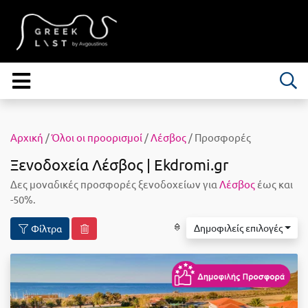
Αρχική
/
Όλοι οι προορισμοί
/
Λέσβος
/ Προσφορές
Ξενοδοχεία Λέσβος | Ekdromi.gr
Δες μοναδικές προσφορές ξενοδοχείων για
Λέσβος
έως και
-50%.
Δημοφιλείς επιλογές
Φίλτρα