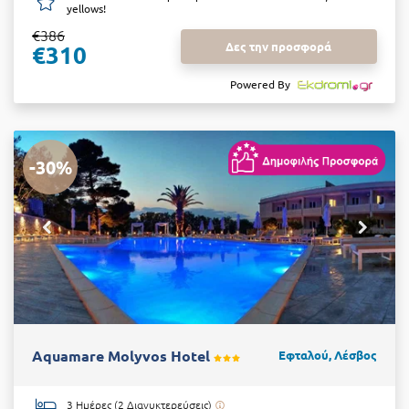
yellows!
€386
Δες την προσφορά
€310
Powered By
-30%
Aquamare Molyvos Hotel
Εφταλού, Λέσβος
3 Ημέρες (2 Διανυκτερεύσεις)