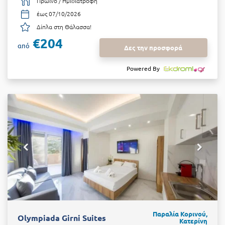
Πρωινό / Ημιδιατροφή
έως 07/10/2026
Δίπλα στη Θάλασσα!
€204
από
Δες την προσφορά
Powered By
Παραλία Κορινού,
Olympiada Girni Suites
Κατερίνη