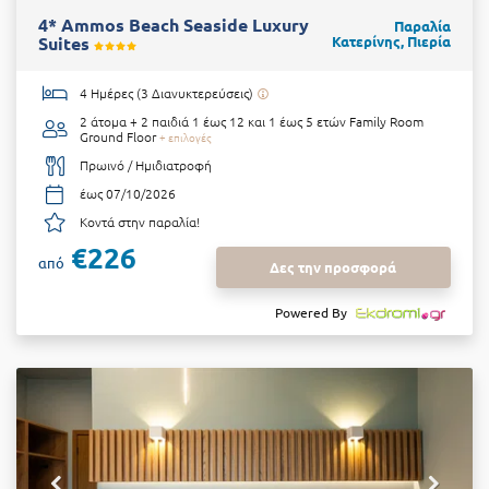
4* Ammos Beach Seaside Luxury
Παραλία
Suites
Κατερίνης, Πιερία
4 Ημέρες (3 Διανυκτερεύσεις)
2 άτομα + 2 παιδιά 1 έως 12 και 1 έως 5 ετών
Family Room
Ground Floor
+ επιλογές
Πρωινό / Ημιδιατροφή
έως 07/10/2026
Κοντά στην παραλία!
€226
από
Δες την προσφορά
Powered By