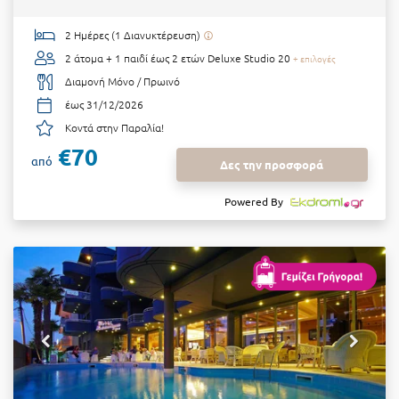
2 Ημέρες (1 Διανυκτέρευση)
2 άτομα + 1 παιδί έως 2 ετών
Deluxe Studio 20
+ επιλογές
Διαμονή Μόνο / Πρωινό
έως 31/12/2026
Κοντά στην Παραλία!
€70
από
Δες την προσφορά
Powered By