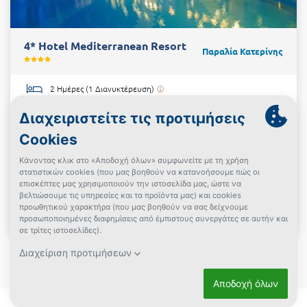
4* Hotel Mediterranean Resort
Παραλία Κατερίνης
2 Ημέρες (1 Διανυκτέρευση)
2 άτομα
DOUBLE ROOM
+ επιλογές
Πρωινό / Ημιδιατροφή
έως 31/10/2026
Κοντά στην Παραλία!
€81
από
Δες την προσφορά
Powered By
Powered by Ekdromi.gr