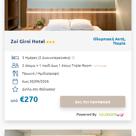
Ολυμπιακή Ακτή,
Zoi Girni Hotel
Πιερία
3 Ημέρες (2 Διανυκτερεύσεις)
2 άτομα + 1 παιδί έως 1 έτους
Triple Room
+ επιλογές
Πρωινό / Ημιδιατροφή
έως 30/09/2026
Δίπλα στη Θάλασσα!
€270
από
Δες την προσφορά
Powered By