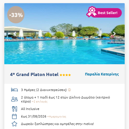
-33%
4* Grand Platon Hotel
Παραλία Κατερίνης
3 Ημέρες (2 Διανυκτερεύσεις)
2 άτομα + 1 παιδί έως 12 ετών
Δίκλινο Δωμάτιο (κεντρικό
κτίριο)
+2 επιλογές
All Inclusive
έως 31/08/2026
+Ημερομηνίες
Δωρεάν ξαπλώστρες και ομπρέλες στην πισίνα!