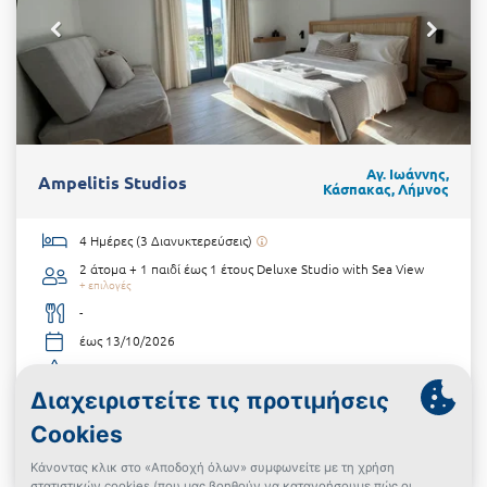
Αγ. Ιωάννης,
Ampelitis Studios
Κάσπακας, Λήμνος
4 Ημέρες (3 Διανυκτερεύσεις)
2 άτομα + 1 παιδί έως 1 έτους
Deluxe Studio with Sea View
+ επιλογές
-
έως 13/10/2026
Υπέροχη Τοποθεσία!
€228
από
Δες την προσφορά
Powered By