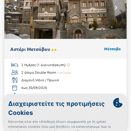
Αστέρι Μετσόβου
Μέτσοβο
2 Ημέρες (1 Διανυκτέρευση)
2 άτομα
Double Room
+ επιλογές
Διαμονή Μόνο / Πρωινό
έως 30/09/2026
Στο κέντρο του Μετσόβου!
€60
από
Δες την προσφορά
Powered By