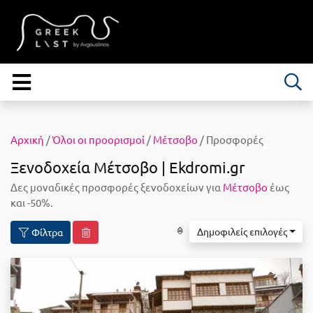
Αρχική
/
Όλοι οι προορισμοί
/
Μέτσοβο
/ Προσφορές
Ξενοδοχεία Μέτσοβο | Ekdromi.gr
Δες μοναδικές προσφορές ξενοδοχείων για
Μέτσοβο
έως
και -50%.
Δημοφιλείς επιλογές
Φίλτρα