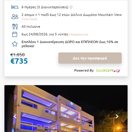
6 Ημέρες (5 Διανυκτερεύσεις)
2 άτομα + 1 παιδί έως 12 ετών
Δίκλινο Δωμάτιο Mountain View
+5 επιλογές
All Inclusive
έως 24/08/2026, για 5 νύχτες
+Ημερομηνίες
Επιπλέον 1 Διανυκτέρευση ΔΩΡΟ και ΕΠΙΠΛΕΟΝ έως 10% σε
yellows!
€1.850
Δες την προσφορά
€735
Powered By