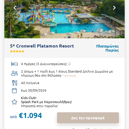
5* Cronwell Platamon Resort
Πλαταμώνας
Πιερίας
4 Ημέρες (3 Διανυκτερεύσεις)
2 άτομα + 1 παιδί έως 1 έτους
Standard Δίκλινο Δωμάτιο με
πλαγίως θέα στη θάλασσα
+ επιλογές
All Inclusive
έως 30/09/2026
Kids Club!
Splash Park με Νεροτσουλήθρες!
Μπροστά στην παραλία!
€1.094
από
Δες την προσφορά