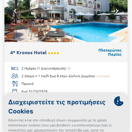
Πλαταμώνας
4* Kronos Hotel
Πιερίας
2 Ημέρες (1 Διανυκτέρευση)
2 άτομα + 1 παιδί έως 8 ετών
Δίκλινο Δωμάτιο
+ επιλογές
Πρωινό
έως 31/10/2026
Κοντά στην παραλία!
€97
από
Δες την προσφορά
Powered By