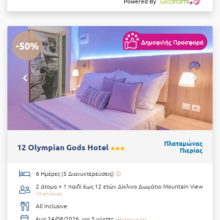
Powered By
-50%
Πλαταμώνας
12 Olympian Gods Hotel
Πιερίας
6 Ημέρες (5 Διανυκτερεύσεις)
2 άτομα + 1 παιδί έως 12 ετών
Δίκλινο Δωμάτιο Mountain View
+5 επιλογές
All Inclusive
έως 24/08/2026, για 5 νύχτες
+Ημερομηνίες