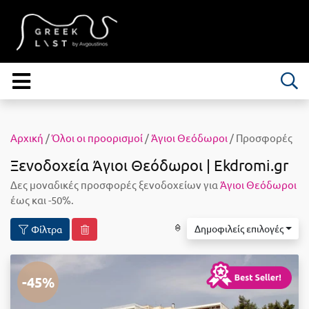
Αρχική
/
Όλοι οι προορισμοί
/
Άγιοι Θεόδωροι
/ Προσφορές
Ξενοδοχεία Άγιοι Θεόδωροι | Ekdromi.gr
Δες μοναδικές προσφορές ξενοδοχείων για
Άγιοι Θεόδωροι
έως και -50%.
Δημοφιλείς επιλογές
Φίλτρα
-45%