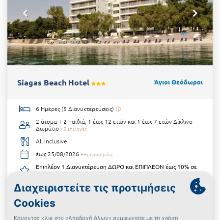
Siagas Beach Hotel
Άγιοι Θεόδωροι
6 Ημέρες (5 Διανυκτερεύσεις)
2 άτομα + 2 παιδιά, 1 έως 12 ετών και 1 έως 7 ετών
Δίκλινο
Δωμάτιο
+5 επιλογές
All Inclusive
έως 25/08/2026
+Ημερομηνίες
Επιπλέον 1 Διανυκτέρευση ΔΩΡΟ και ΕΠΙΠΛΕΟΝ έως 10% σε
yellows!
€1.222
Δες την προσφορά
€678
Powered By