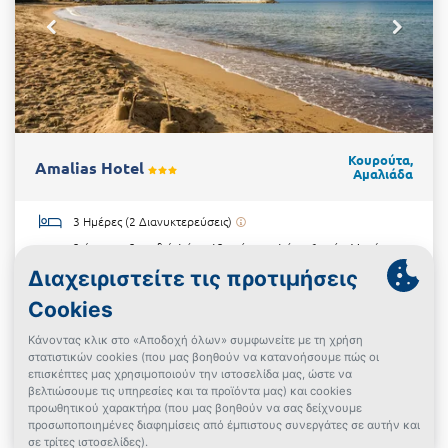
Κουρούτα,
Amalias Hotel
Αμαλιάδα
3 Ημέρες (2 Διανυκτερεύσεις)
2 άτομα + 2 παιδιά 1 έως 12 ετών και 1 έως 6 ετών
Μονόχωρο
Δωμάτιο
+7 επιλογές
Light All Inclusive
25/08/2026 έως 08/09/2026
+Ημερομηνίες
Υπέροχη Τοποθεσία!
€430
Δες την προσφορά
€300
Powered By