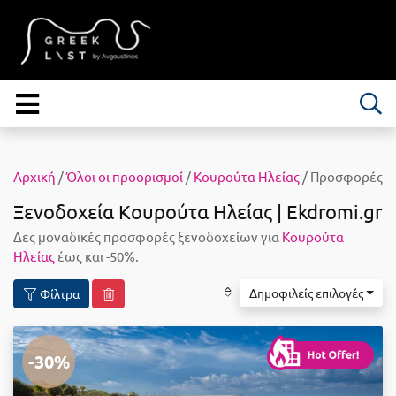
Αρχική
/
Όλοι οι προορισμοί
/
Κουρούτα Ηλείας
/ Προσφορές
Ξενοδοχεία Κουρούτα Ηλείας | Ekdromi.gr
Δες μοναδικές προσφορές ξενοδοχείων για
Κουρούτα
Ηλείας
έως και -50%.
Δημοφιλείς επιλογές
Φίλτρα
-30%