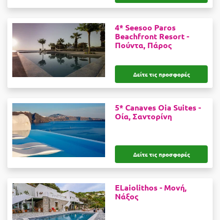
4* Seesoo Paros
Beachfront Resort -
Πούντα, Πάρος
Δείτε τις προσφορές
5* Canaves Oia Suites -
Οία, Σαντορίνη
Δείτε τις προσφορές
ELaiolithos -
Μονή,
Νάξος